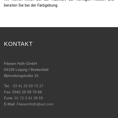
beraten Sie bei der Farbgebung.
KONTAKT
Fliesen Hoth GmbH
04158 Leipzig / Breitenfeld
Björneborgstraße 15
Tel.:
03 41 25 69 72 27
Fax: 0341 25 69 76 68
Funk:
01 72 3 41 38 59
E-Mail:
FliesenHoth@aol.com